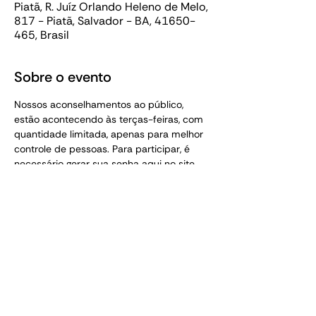
Piatã, R. Juíz Orlando Heleno de Melo,
817 - Piatã, Salvador - BA, 41650-
465, Brasil
Sobre o evento
Nossos aconselhamentos ao público, 
estão acontecendo às terças-feiras, com 
quantidade limitada, apenas para melhor 
controle de pessoas. Para participar, é 
necessário gerar sua senha aqui no site. 
Essa senha é pessoal e intransferível. 
 (PROIBIDO ACOMPANHANTE SEM SENHA).
TEM MAIS AQUI