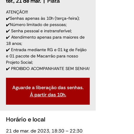
ter., 21 de mar.
  |  
Piatã
ATENÇÃO!!!
✔️Senhas apenas às 10h (terça-feira);
✔️Número limitado de pessoas;
✔️ Senha pessoal e instransferível;
✔️ Atendimento apenas para maiores de
18 anos;
✔️ Entrada mediante RG e 01 kg de Feijão
e 01 pacote de Macarrão para nosso
Projeto Social;
✔️ PROIBIDO ACOMPANHANTE SEM SENHA!
Aguarde a liberação das senhas.
À partir das 10h.
Horário e local
21 de mar. de 2023, 18:30 – 22:30