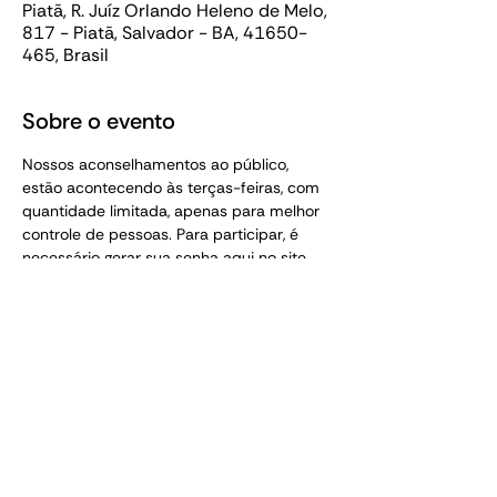
Piatã, R. Juíz Orlando Heleno de Melo,
817 - Piatã, Salvador - BA, 41650-
465, Brasil
Sobre o evento
Nossos aconselhamentos ao público, 
estão acontecendo às terças-feiras, com 
quantidade limitada, apenas para melhor 
controle de pessoas. Para participar, é 
necessário gerar sua senha aqui no site. 
Essa senha é pessoal e intransferível. 
 (PROIBIDO ACOMPANHANTE SEM SENHA). 
TEM MAIS AQUI