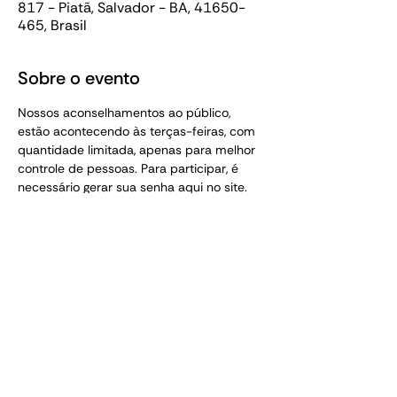
817 - Piatã, Salvador - BA, 41650-
465, Brasil
Sobre o evento
Nossos aconselhamentos ao público, 
estão acontecendo às terças-feiras, com 
quantidade limitada, apenas para melhor 
controle de pessoas. Para participar, é 
necessário gerar sua senha aqui no site. 
Essa senha é pessoal e intransferível. 
 (PROIBIDO ACOMPANHANTE SEM SENHA).
TEM MAIS AQUI