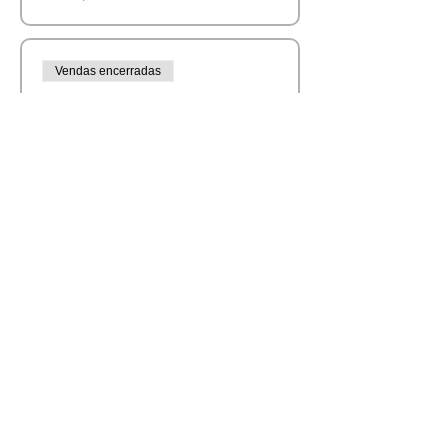
Vendas encerradas
Tipo de ingresso
PAL - Palestra
Preço
R$ 0,00
Esgotado
Tipo de ingresso
PAS - Passe em
Tratamento
Preço
R$ 0,00