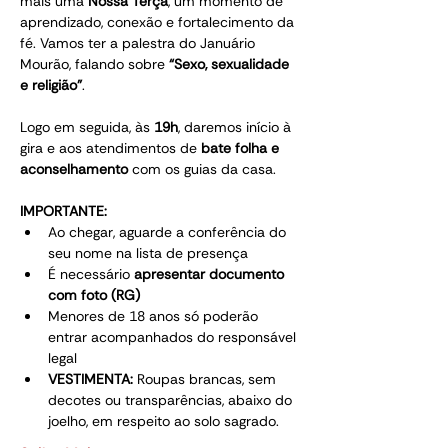
mais uma 
Nossa Terça
, um momento de 
aprendizado, conexão e fortalecimento da 
fé. Vamos ter a palestra do Januário 
Mourão, falando sobre 
“Sexo, sexualidade 
e religião”
.
Logo em seguida, às 
19h
, daremos início à 
gira e aos atendimentos de 
bate folha e 
aconselhamento 
com os guias da casa.
IMPORTANTE:
Ao chegar, aguarde a conferência do 
seu nome na lista de presença
É necessário 
apresentar documento 
com foto (RG)
Menores de 18 anos só poderão 
entrar acompanhados do responsável 
legal
VESTIMENTA:
 Roupas brancas, sem 
decotes ou transparências, abaixo do 
joelho, em respeito ao solo sagrado.