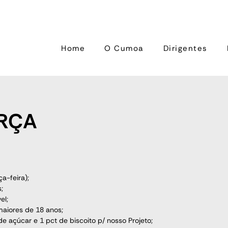
Home
O Cumoa
Dirigentes
RÇA
a-feira);
;
el;
aiores de 18 anos;
e açúcar e 1 pct de biscoito p/ nosso Projeto;