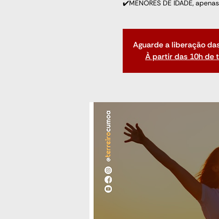
✔️MENORES DE IDADE, apenas
Aguarde a liberação da
À partir das 10h de 