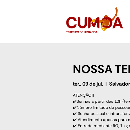
NOSSA TE
ter., 09 de jul.
  |  
Salvador
ATENÇÃO!!!
✔️Senhas a partir das 10h (terç
✔️Número limitado de pessoas
✔️ Senha pessoal e intransferív
✔️ Atendimento apenas para m
✔️ Entrada mediante RG, 1 kg d