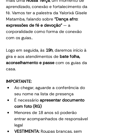
mais uma 
Nossa Terça
, um momento de 
aprendizado, conexão e fortalecimento da 
fé. Vamos ter a palestra da Yalorixá Gisele 
Matamba, falando sobre 
“Dança afro: 
expressões de fé e devoção”
 — a 
corporalidade como forma de conexão 
com os guias..
Logo em seguida, às 
19h
, daremos início à 
gira e aos atendimentos de 
bate folha, 
aconselhamento e passe
 com os guias da 
casa.
IMPORTANTE:
Ao chegar, aguarde a conferência do 
seu nome na lista de presença
É necessário 
apresentar documento 
com foto (RG)
Menores de 18 anos só poderão 
entrar acompanhados de responsável 
legal
VESTIMENTA:
 Roupas brancas, sem 