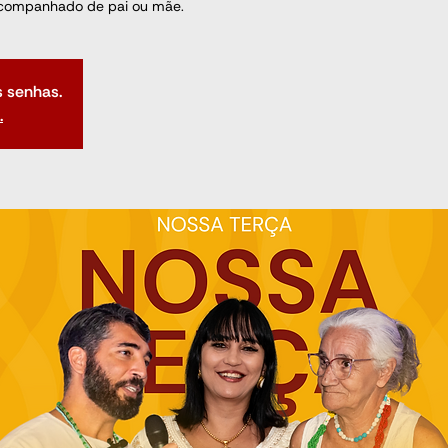
companhado de pai ou mãe.
s senhas.
.