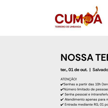
NOSSA TE
ter., 01 de out.
  |  
Salvado
ATENÇÃO!
✔️Senhas a partir das 10h (terç
✔️Número limitado de pessoas
✔️ Senha pessoal e intransferív
✔️ Atendimento apenas para m
✔️ Entrada mediante RG, 01 pct