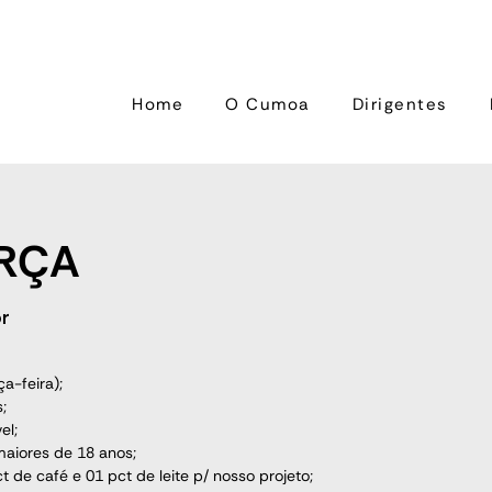
Home
O Cumoa
Dirigentes
RÇA
r
a-feira);
;
el;
aiores de 18 anos;
 de café e 01 pct de leite p/ nosso projeto;