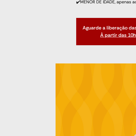
✔️MENOR DE IDADE, apenas a
Aguarde a liberação da
À partir das 10h