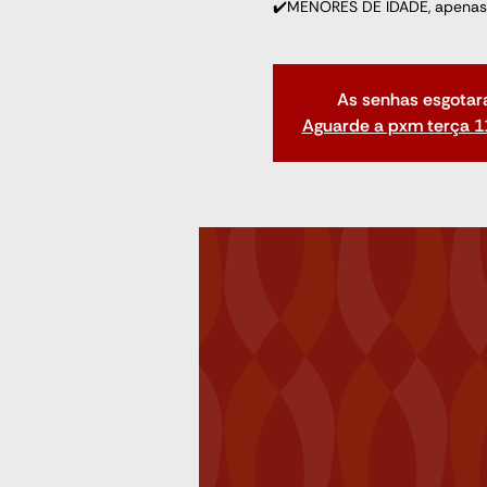
✔️MENORES DE IDADE, apenas
As senhas esgotar
Aguarde a pxm terça 1