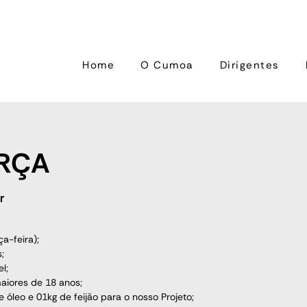
Home
O Cumoa
Dirigentes
RÇA
r
a-feira);
;
l;
iores de 18 anos;
óleo e 01kg de feijão para o nosso Projeto;