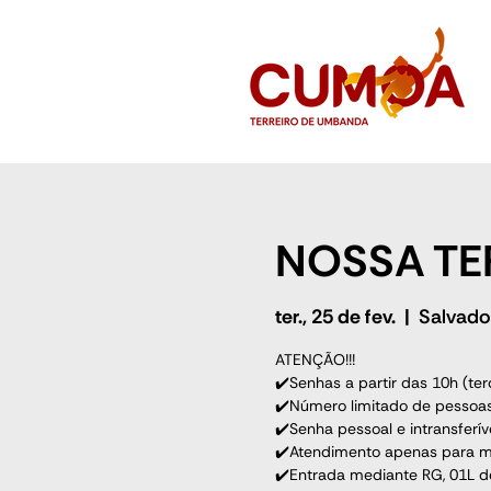
NOSSA TE
ter., 25 de fev.
  |  
Salvado
ATENÇÃO!!!
✔️Senhas a partir das 10h (terç
✔️Número limitado de pessoas
✔️Senha pessoal e intransferíve
✔️Atendimento apenas para ma
✔️Entrada mediante RG, 01L de 